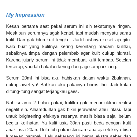
My Impression
Kesan pertama saat pakai serum ini sih teksturnya ringan.
Meskipun serumnya agak kental, tapi mudah menyatu sama
kulit. Dan gak bikin kulit lengket. Jadi finishnya keset aja gitu.
Kalo buat yang kulitnya kering kerontang macam kulitku,
sebaiknya timpa dengan pelembab agar kulit cukup hidrasi.
Karena jujurly serum ini tidak membuat kulit lembab. Setelah
terserap, yaudah bakalan kering dari pagi sampai siang.
Serum 20ml ini bisa aku habiskan dalam waktu 2bulanan,
cukup awet ya! Bahkan aku pakainya boros lho. Jadi kalau
diitung-itung sangat terjangkau gaes.
Nah selama 2 bulan pakai, kulitku gak menunjukkan reaksi
negatif sih. Alhamdulillah gak bikin jerawatan atau iritasi. Tapi
untuk brightening efeknya rasanya masih biasa saja, belum
begitu kelihatan. Ya kulit usia 30an pasti beda dengan kulit
anak usia 20an. Dulu tuh pakai skincare apa aja efeknya bisa
lumayan nampak. Lalu sekarang ini harus ekstra sabar dan