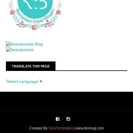
TRANSLATE THIS PAGE
Select Language
▼
Created By
SoraTemplates
| www.dininug.com