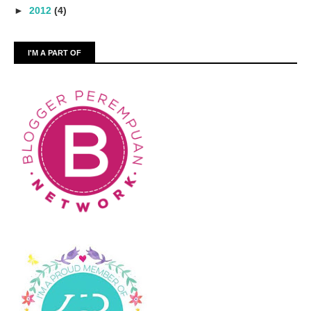
►
2012
(4)
I'M A PART OF