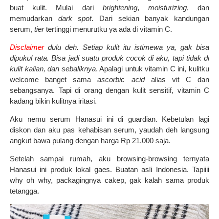
buat kulit. Mulai dari
brightening
,
moisturizing
, dan
memudarkan
dark
spot
. Dari sekian banyak kandungan
serum,
tier
tertinggi menurutku ya ada di vitamin C.
Disclaimer
dulu deh. Setiap kulit itu istimewa ya, gak bisa
dipukul rata. Bisa jadi suatu produk cocok di aku, tapi tidak di
kulit kalian, dan sebaliknya
. Apalagi untuk vitamin C ini, kulitku
welcome banget sama
ascorbic acid
alias vit C dan
sebangsanya. Tapi di orang dengan kulit sensitif, vitamin C
kadang bikin kulitnya iritasi.
Aku nemu serum Hanasui ini di guardian. Kebetulan lagi
diskon dan aku pas kehabisan serum, yaudah deh langsung
angkut bawa pulang dengan harga Rp 21.000 saja.
Setelah sampai rumah, aku browsing-browsing ternyata
Hanasui ini produk lokal gaes. Buatan asli Indonesia. Tapiiii
why oh why, packagingnya cakep, gak kalah sama produk
tetangga.