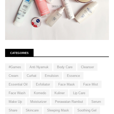
CATEGORIES
#Games
Anti Nyamuk
Body Care
Cleanser
Cream
Curhat
Emulsion
Essence
Essential Oil
Exfoliator
Face Mask
Face Mist
Face Wash
Komedo
Kuliner
Lip Care
Make Up
Moisturizer
Perawatan Rambut
Serum
Share
Skincare
Sleeping Mask
Soothing Gel