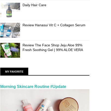
Daily Hair Care
Review Hanasui Vit C + Collagen Serum
Review The Face Shop Jeju Aloe 99%
Fresh Soothing Gel | 99% ALOE VERA
MY FAVORITE
Morning Skincare Routine #Update