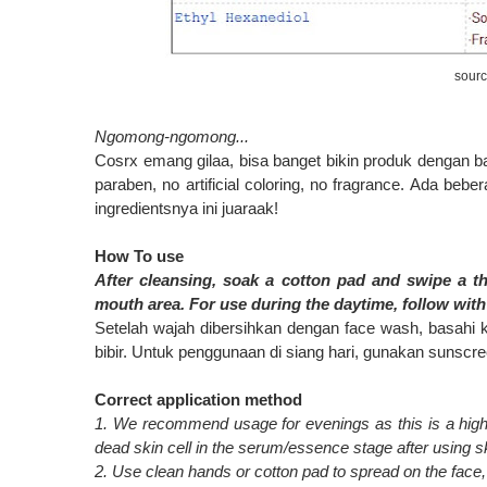
sourc
Ngomong-ngomong...
Cosrx emang gilaa, bisa banget bikin produk dengan b
paraben, no artificial coloring, no fragrance. Ada beb
ingredientsnya ini juaraak!
How To use
After cleansing, soak a cotton pad and swipe a thi
mouth area. For use during the daytime, follow wit
Setelah wajah dibersihkan dengan face wash, basahi 
bibir. Untuk penggunaan di siang hari, gunakan sunscr
Correct application method
1. We recommend usage for evenings as this is a high
dead skin cell in the serum/essence stage after using sk
2. Use clean hands or cotton pad to spread on the face, t