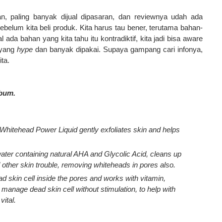
, paling banyak dijual dipasaran, dan reviewnya udah ada
ebelum kita beli produk. Kita harus tau bener, terutama bahan-
ada bahan yang kita tahu itu kontradiktif, kita jadi bisa aware
k yang
hype
dan banyak dipakai. Supaya gampang cari infonya,
ta.
ebum.
hitehead Power Liquid gently exfoliates skin and helps
ter containing natural AHA and Glycolic Acid, cleans up
 other skin trouble, removing whiteheads in pores also.
d skin cell inside the pores and works with vitamin,
 manage dead skin cell without stimulation, to help with
ital.