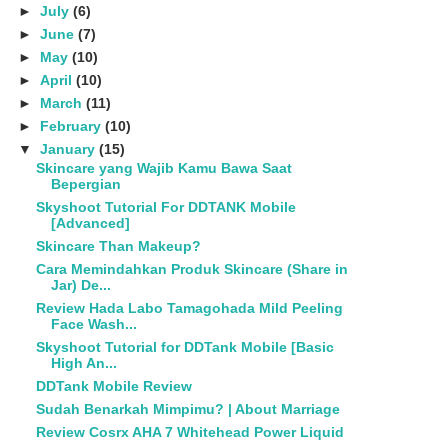
►
July
(6)
►
June
(7)
►
May
(10)
►
April
(10)
►
March
(11)
►
February
(10)
▼
January
(15)
Skincare yang Wajib Kamu Bawa Saat
Bepergian
Skyshoot Tutorial For DDTANK Mobile
[Advanced]
Skincare Than Makeup?
Cara Memindahkan Produk Skincare (Share in
Jar) De...
Review Hada Labo Tamagohada Mild Peeling
Face Wash...
Skyshoot Tutorial for DDTank Mobile [Basic
High An...
DDTank Mobile Review
Sudah Benarkah Mimpimu? | About Marriage
Review Cosrx AHA 7 Whitehead Power Liquid