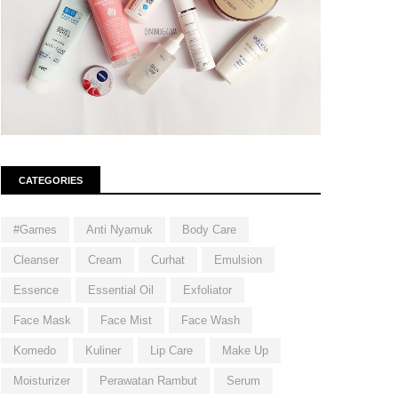
CATEGORIES
#Games
Anti Nyamuk
Body Care
Cleanser
Cream
Curhat
Emulsion
Essence
Essential Oil
Exfoliator
Face Mask
Face Mist
Face Wash
Komedo
Kuliner
Lip Care
Make Up
Moisturizer
Perawatan Rambut
Serum