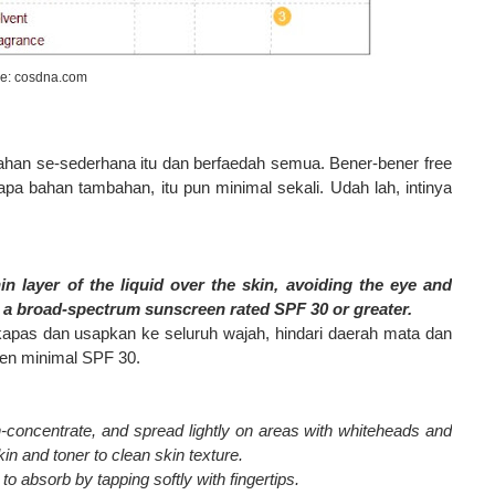
e: cosdna.com
ahan se-sederhana itu dan berfaedah semua. Bener-bener free
erapa bahan tambahan, itu pun minimal sekali. Udah lah, intinya
n layer of the liquid over the skin, avoiding the eye and
h a broad-spectrum sunscreen rated SPF 30 or greater.
kapas dan usapkan ke seluruh wajah, hindari daerah mata dan
een minimal SPF 30.
-concentrate, and spread lightly on areas with whiteheads and
in and toner to clean skin texture.
o absorb by tapping softly with fingertips.