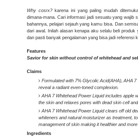
Why cosrx?
karena ini yang paling mudah ditemukan
dimana-mana. Cari informasi jadi sesuatu yang wajib s
bahannya, pelajari sejauh yang kamu bisa. Dan semisal 
dari awal. Inilah alasan kenapa aku selalu beli produ
dan pasti banyak pengalaman yang bisa jadi referensi ki
Features
Savior for skin without control of whitehead and s
Claims
Formulated with 7% Glycolic Acid(AHA), AHA 7 W
reveal a radiant even-toned complexion.
AHA 7 Whitehead Power Liquid includes apple wa
the skin and relaxes pores with dead skin cell and
AHA 7 Whitehead Power Liquid clears off old dea
whiteners and natural moisturizer as treatment, to
management of skin making it healthier and more v
Ingredients