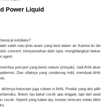
d Power Liquid
emical exfoliator?
ah salah satu jenis asam yang larut dalam air. Karena itu dia
an skin concern: menyamarkan dark spot, menghilangkan bekas
er agent
 menembus pori-pori yang berisi sebum (minyak). Jadi AHA akan
n epidermis. Dan sifatnya yang cenderung mild, membuat AHA
ula.
akhirnya keturutan juga cobain si AHA. Produk yang aku pilih
pertamaku. Belum tau bakal cocok apa enggak, tapi dari awal
 cocok. Seperti yang kalian tau, korean skincare selalu bikin
ko.