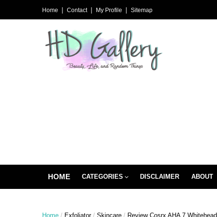
Home
Contact
My Profile
Sitemap
HOME
CATEGORIES
DISCLAIMER
ABOUT
Home
/
Exfoliator
/
Skincare
/
Review Cosrx AHA 7 Whitehead