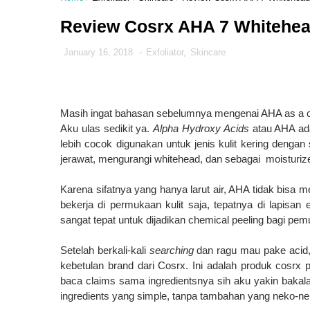
Review Cosrx AHA 7 Whitehea
January 16, 2018
-
Exfoliator
,
Skincare
Masih ingat bahasan sebelumnya mengenai AHA as a ch
Aku ulas sedikit ya.
Alpha Hydroxy Acids
atau AHA adal
lebih cocok digunakan untuk jenis kulit kering deng
jerawat, mengurangi whitehead, dan sebagai moisturiz
Karena sifatnya yang hanya larut air, AHA tidak bisa
bekerja di permukaan kulit saja, tepatnya di lapisa
sangat tepat untuk dijadikan chemical peeling bagi pem
Setelah berkali-kali
searching
dan ragu mau pake acid, 
kebetulan brand dari Cosrx. Ini adalah produk cosrx 
baca claims sama ingredientsnya sih aku yakin bakalan
ingredients yang simple, tanpa tambahan yang neko-ne