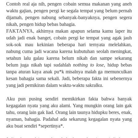
Contoh real aja nih, pengen cobain semua makanan yang aneh
waktu gajian, pengen pergi ke segala tempat yang belum pernah
dijamah, pengen nabung sebanyak-banyaknya, pengen segera
nikah, pengen hidup bebas bahagia.
FAKTANYA, akhirnya makan apapun selama kamu laper itu
udah jadi enak banget, cobain pergi ke tempat yang agak jauh
sok-sok mau kekinian beberapa hari ternyata melelahkan,
nabung cuma jadi wacana karena kubutuhan seolah meningkat,
setahun lalu galau karena belum nikah dan sampe sekarang
belum juga nikah tapi sudahlah
nothing to lose
, hidup bebas
tanpa aturan kaya anak pu*k misalnya malah ga memunculkan
kesan bahagia sama sekali. Jadi, beberapa fakta ini sebenernya
yang jadi pemikiran dalam waktu-waktu sakralku.
Aku pun pusing sendiri memikirkan fakta bahwa banyak
kegagalan nyata yang aku alami. Yang mungkin orang lain gak
tahu, orang lain gak liad. Orang lain taunya hidupku beres, enak,
nyaman, bahagia. Padahal ada sekarung kegagalan nyata yang
aku buat sendiri *sepertinya*.