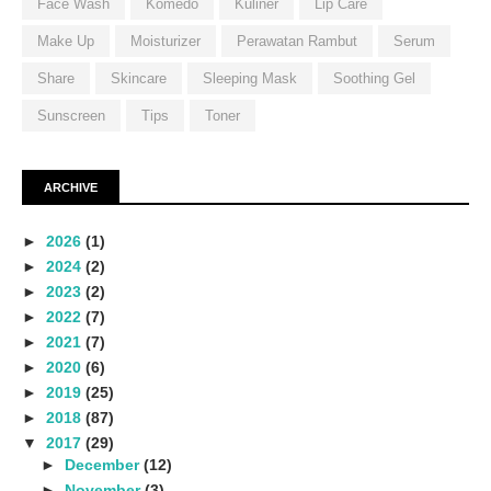
Face Wash
Komedo
Kuliner
Lip Care
Make Up
Moisturizer
Perawatan Rambut
Serum
Share
Skincare
Sleeping Mask
Soothing Gel
Sunscreen
Tips
Toner
ARCHIVE
►
2026
(1)
►
2024
(2)
►
2023
(2)
►
2022
(7)
►
2021
(7)
►
2020
(6)
►
2019
(25)
►
2018
(87)
▼
2017
(29)
►
December
(12)
►
November
(3)