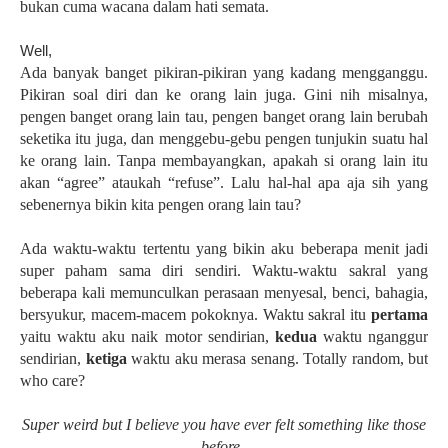
bukan cuma wacana dalam hati semata.
Well,
Ada banyak banget pikiran-pikiran yang kadang mengganggu.
Pikiran soal diri dan ke orang lain juga. Gini nih misalnya,
pengen banget orang lain tau, pengen banget orang lain berubah
seketika itu juga, dan menggebu-gebu pengen tunjukin suatu hal
ke orang lain. Tanpa membayangkan, apakah si orang lain itu
akan “agree” ataukah “refuse”. Lalu hal-hal apa aja sih yang
sebenernya bikin kita pengen orang lain tau?
Ada waktu-waktu tertentu yang bikin aku beberapa menit jadi
super paham sama diri sendiri. Waktu-waktu sakral yang
beberapa kali memunculkan perasaan menyesal, benci, bahagia,
bersyukur, macem-macem pokoknya. Waktu sakral itu
pertama
yaitu waktu aku naik motor sendirian,
kedua
waktu nganggur
sendirian,
ketiga
waktu aku merasa senang.
Totally random, but
who care?
Super weird but I believe you have ever felt something like those
before
.