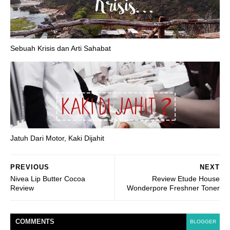
Sebuah Krisis dan Arti Sahabat
Jatuh Dari Motor, Kaki Dijahit
PREVIOUS
NEXT
Nivea Lip Butter Cocoa
Review Etude House
Review
Wonderpore Freshner Toner
COMMENT
S
BLOGGER