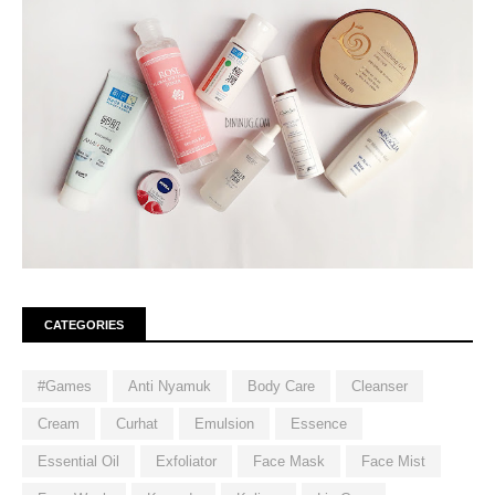
CATEGORIES
#Games
Anti Nyamuk
Body Care
Cleanser
Cream
Curhat
Emulsion
Essence
Essential Oil
Exfoliator
Face Mask
Face Mist