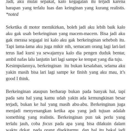
Jadi, aku mulai sepakat, kalo kegagalan itu terjadi karena
harapan yang terlalu luas dan keinginan yang kurang realistis.
*noted
Seketika di motor memikirkan, boleh jadi aku lebih baik kalo
aku gak usah berkeinginan yang macem-macem. Bisa jadi aku
gak merasa segagal ini kalo aku gak berkeinginan seheboh itu.
Tapi lama-lama aku juga mikir nih, semacam orang lagi lari-lari
terus liad kursi ya sewajarnya kalo dia pengen duduk bentar,
ambil nafas lalu lanjutin lari lagi sampe ke tempat yang dia tuju.
Kesimpulannya, berkeinginan
itu bukan kesalahan, selama aku
yakin masih bisa lari lagi sampe ke finish yang aku mau, it’s
good I think.
Berkeinginan ataupun berharap bukan pada banyak hal, tapi
pada satu hal yang kamu udah yakin ada kemungkinan besar
terjadi, bukan ke hal yang masih abu-abu. Berkeinginan juga
menjadi menyenangkan ketika apa yang jadi tujuan adalah
something yang realistis. Berkeinginan pun tak perlu yang
terlalu jauh, coba
focus
pada apa yang bisa dilakuin dalam
waktu dekat, pada orang disekitarmu, dan hal itu bakal jadi