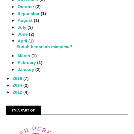
►
October
(2)
►
September
(1)
►
August
(1)
►
July
(3)
►
June
(2)
▼
April
(1)
Sudah benarkah mimpimu?
►
March
(1)
►
February
(1)
►
January
(2)
►
2016
(7)
►
2014
(2)
►
2012
(4)
I'M A PART OF