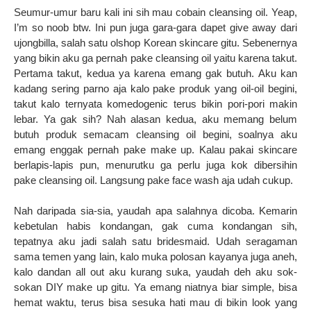
Seumur-umur baru kali ini sih mau cobain cleansing oil. Yeap,
I’m so noob btw. Ini pun juga gara-gara dapet give away dari
ujongbilla, salah satu olshop Korean skincare gitu. Sebenernya
yang bikin aku ga pernah pake cleansing oil yaitu karena takut.
Pertama takut, kedua ya karena emang gak butuh. Aku kan
kadang sering parno aja kalo pake produk yang oil-oil begini,
takut kalo ternyata komedogenic terus bikin pori-pori makin
lebar. Ya gak sih? Nah alasan kedua, aku memang belum
butuh produk semacam cleansing oil begini, soalnya aku
emang enggak pernah pake make up. Kalau pakai skincare
berlapis-lapis pun, menurutku ga perlu juga kok dibersihin
pake cleansing oil. Langsung pake face wash aja udah cukup.
Nah daripada sia-sia, yaudah apa salahnya dicoba. Kemarin
kebetulan habis kondangan, gak cuma kondangan sih,
tepatnya aku jadi salah satu bridesmaid. Udah seragaman
sama temen yang lain, kalo muka polosan kayanya juga aneh,
kalo dandan all out aku kurang suka, yaudah deh aku sok-
sokan DIY make up gitu. Ya emang niatnya biar simple, bisa
hemat waktu, terus bisa sesuka hati mau di bikin look yang