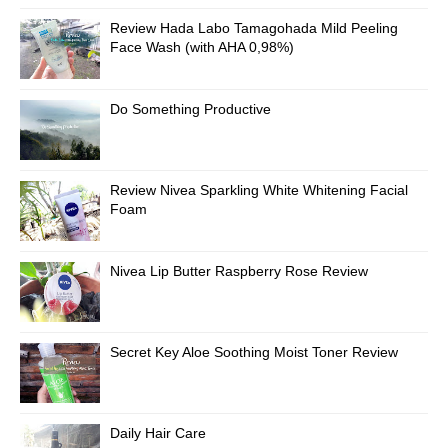
Review Hada Labo Tamagohada Mild Peeling
Face Wash (with AHA 0,98%)
Do Something Productive
Review Nivea Sparkling White Whitening Facial
Foam
Nivea Lip Butter Raspberry Rose Review
Secret Key Aloe Soothing Moist Toner Review
Daily Hair Care