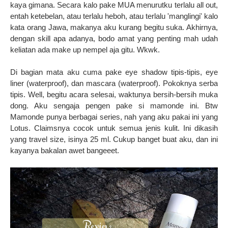
kaya gimana. Secara kalo pake MUA menurutku terlalu all out,
entah ketebelan, atau terlalu heboh, atau terlalu 'manglingi' kalo
kata orang Jawa, makanya aku kurang begitu suka. Akhirnya,
dengan skill apa adanya, bodo amat yang penting mah udah
keliatan ada make up nempel aja gitu. Wkwk.
Di bagian mata aku cuma pake eye shadow tipis-tipis, eye
liner (waterproof), dan mascara (waterproof). Pokoknya serba
tipis. Well, begitu acara selesai, waktunya bersih-bersih muka
dong. Aku sengaja pengen pake si mamonde ini. Btw
Mamonde punya berbagai series, nah yang aku pakai ini yang
Lotus. Claimsnya cocok untuk semua jenis kulit. Ini dikasih
yang travel size, isinya 25 ml. Cukup banget buat aku, dan ini
kayanya bakalan awet bangeeet.