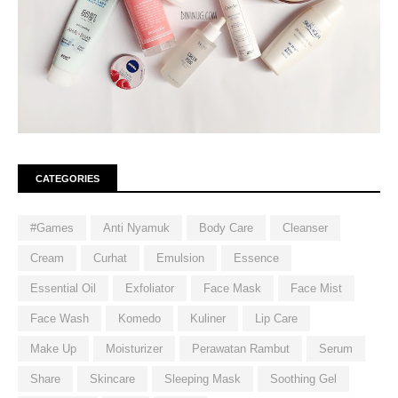
CATEGORIES
#Games
Anti Nyamuk
Body Care
Cleanser
Cream
Curhat
Emulsion
Essence
Essential Oil
Exfoliator
Face Mask
Face Mist
Face Wash
Komedo
Kuliner
Lip Care
Make Up
Moisturizer
Perawatan Rambut
Serum
Share
Skincare
Sleeping Mask
Soothing Gel