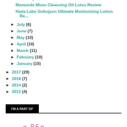
Mamonde Micro Cleansing Oil Lotus Review
Hada Labo Gokujyun Ultimate Moisturizing Lotion
Re...
►
July
(6)
►
June
(7)
►
May
(10)
►
April
(10)
►
March
(11)
►
February
(10)
►
January
(15)
►
2017
(29)
►
2016
(7)
►
2014
(2)
►
2012
(4)
I'M A PART OF