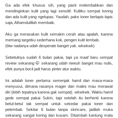
Ga ada efek khusus sih, yang pasti melembabkan dan
mendinginkan kulit yang lagi sensitif. Kulitku sempat kering
dan ada kulit yang ngelupas. Yaudah, pake toner berlapis-lapis
saja, Alhamdulillah membaik.
Aku ga merasakan kulit semakin cerah atau apalah, karena
memang targetku sederhana kok, pengen kulit lembab.
(btw nadanya udah desperate banget yak. wkwkwk)
Sebetulnya sudah 6 bulan pakai, tapi ya maaf baru sempat
review sekarang 🤭 sekarang udah riweuh banget mau nulis,
efek punya bocil jadi harus pinter atur waktu.
Ini adalah toner pertama semenjak hamil dan masa-masa
menyusui, dimana rasanya mager dan males mau merawat
diri (lebih tepatnya karena gak sempat). wkwkwk. Waktu hamil
gede sempat pakai Sukin, tapi setelah itu berhenti karena
betul-betul tak sempat untuk sekedar pakai toner dan
pelembab. Sekitar 6 bulan tanpa skincare, jadilah muka
sekarang sangat kering dan kusam. Ditambah kantung mata