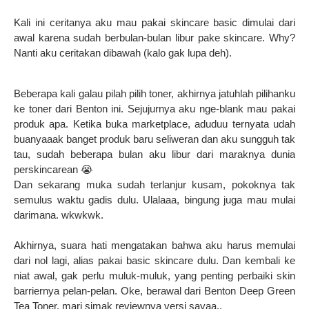
Kali ini ceritanya aku mau pakai skincare basic dimulai dari
awal karena sudah berbulan-bulan libur pake skincare. Why?
Nanti aku ceritakan dibawah (kalo gak lupa deh).
Beberapa kali galau pilah pilih toner, akhirnya jatuhlah pilihanku
ke toner dari Benton ini. Sejujurnya aku nge-blank mau pakai
produk apa. Ketika buka marketplace, aduduu ternyata udah
buanyaaak banget produk baru seliweran dan aku sungguh tak
tau, sudah beberapa bulan aku libur dari maraknya dunia
perskincarean 😭
Dan sekarang muka sudah terlanjur kusam, pokoknya tak
semulus waktu gadis dulu. Ulalaaa, bingung juga mau mulai
darimana. wkwkwk.
Akhirnya, suara hati mengatakan bahwa aku harus memulai
dari nol lagi, alias pakai basic skincare dulu. Dan kembali ke
niat awal, gak perlu muluk-muluk, yang penting perbaiki skin
barriernya pelan-pelan. Oke, berawal dari Benton Deep Green
Tea Toner, mari simak reviewnya versi sayaa..