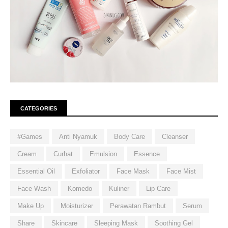
CATEGORIES
#Games
Anti Nyamuk
Body Care
Cleanser
Cream
Curhat
Emulsion
Essence
Essential Oil
Exfoliator
Face Mask
Face Mist
Face Wash
Komedo
Kuliner
Lip Care
Make Up
Moisturizer
Perawatan Rambut
Serum
Share
Skincare
Sleeping Mask
Soothing Gel