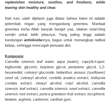
replenishes moisture, soothes, and freshens, while
leaving skin healthy and clear.
Nah kan, udah dijelasin juga diatas bahwa lotion ini adalah
pelembab ringan yang mengandung greentea. Manfaat
greentea insha Allah banyak banget yaa, silakan searching
sendiri untuk lebih jelasnya. Yang paling tinggi adalah
kandungan
antioksida
nnya, bagus untuk menangkap radikal
bebas, sehingga mencegah penuaan dini.
Komposisi
Camellia sinensis leaf water, aqua (water), caprylic/capric
trigliseride, glycerin, butylene glycol, pentylene glycol, 1,2-
hexanediol, cetearyl glucoside, helianthus annuus (sunflower)
seed oil, cetearyl alcohol, centella asiatica extract, hotluynia
cordata extract, stearyl alcohol, cetyl alcohol, camellia
sinensis leaf extract, camellia sinensis seed extract, camellia
sinensis root extract, punica granatum fruit extract, tocopherol,
betaine, arginine, carbomer, xanthan gum.