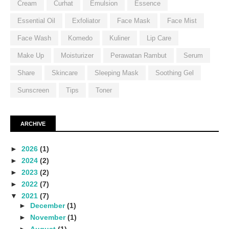
Cream
Curhat
Emulsion
Essence
Essential Oil
Exfoliator
Face Mask
Face Mist
Face Wash
Komedo
Kuliner
Lip Care
Make Up
Moisturizer
Perawatan Rambut
Serum
Share
Skincare
Sleeping Mask
Soothing Gel
Sunscreen
Tips
Toner
ARCHIVE
►
2026
(1)
►
2024
(2)
►
2023
(2)
►
2022
(7)
▼
2021
(7)
►
December
(1)
►
November
(1)