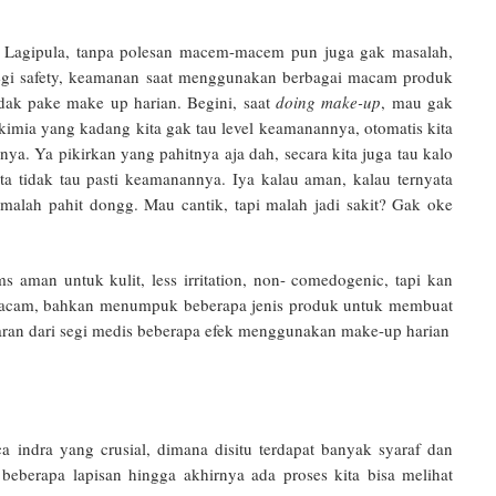
an. Lagipula, tanpa polesan macem-macem pun juga gak masalah,
i segi safety, keamanan saat menggunakan berbagai macam produk
idak pake make up harian. Begini, saat
doing make-up
, mau gak
mia yang kadang kita gak tau level keamanannya, otomatis kita
a. Ya pikirkan yang pahitnya aja dah, secara kita juga tau kalo
ita tidak tau pasti keamanannya. Iya kalau aman, kalau ternyata
lah pahit dongg. Mau cantik, tapi malah jadi sakit? Gak oke
aman untuk kulit, less irritation, non- comedogenic, tapi kan
u macam, bahkan menumpuk beberapa jenis produk untuk membuat
mbaran dari segi medis beberapa efek menggunakan make-up harian
a indra yang crusial, dimana disitu terdapat banyak syaraf dan
beberapa lapisan hingga akhirnya ada proses kita bisa melihat