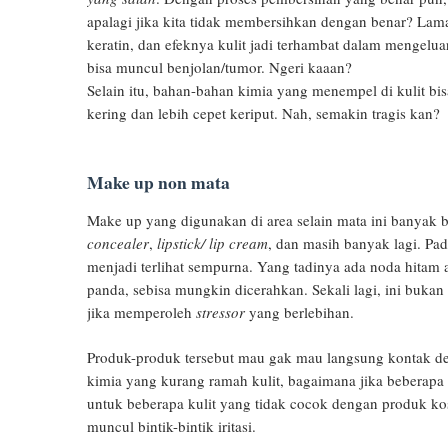
apalagi jika kita tidak membersihkan dengan benar? Lam
keratin, dan efeknya kulit jadi terhambat dalam mengelu
bisa muncul benjolan/tumor. Ngeri kaaan?
Selain itu, bahan-bahan kimia yang menempel di kulit bi
kering dan lebih cepet keriput. Nah, semakin tragis kan?
Make up non mata
Make up yang digunakan di area selain mata ini banyak
concealer
,
lipstick/ lip cream
, dan masih banyak lagi. Pa
menjadi terlihat sempurna. Yang tadinya ada noda hitam 
panda, sebisa mungkin dicerahkan. Sekali lagi, ini bukan ha
jika memperoleh
stressor
yang berlebihan.
Produk-produk tersebut mau gak mau langsung kontak den
kimia yang kurang ramah kulit, bagaimana jika beberapa
untuk beberapa kulit yang tidak cocok dengan produk kosm
muncul bintik-bintik iritasi.