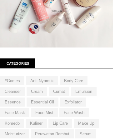
CATEGORIES
#Games
Anti Nyamuk
Body Care
Cleanser
Cream
Curhat
Emulsion
Essence
Essential Oil
Exfoliator
Face Mask
Face Mist
Face Wash
Komedo
Kuliner
Lip Care
Make Up
Moisturizer
Perawatan Rambut
Serum