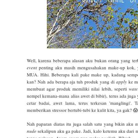
Well, karena beberapa alasan aku bukan orang yang ter
event
penting aku masih mengusahakan make-up kok, ya
MUA. Hihi. Beberapa kali pake make up, kadang sempe
kan? Nah ada berapa aja tuh produk yang di
apply
ke m
membuat agar produk memiliki nilai lebih, seperti
wate
nempel kemana-mana alias awet di bibir), terus ada jug
cetar badai, awet lama, terus terkesan 'manglingi'.
memberikan stressor bertubi-tubi ke kulit kita, ya gak? 😱
Nah paparan diatas itu juga salah satu yang bikin aku
nude
sekalipun aku ga pake. Jadi, kalo ketemu aku dari m