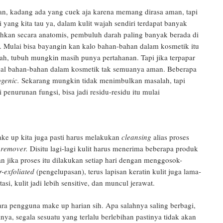
an, kadang ada yang cuek aja karena memang dirasa aman, tapi
i yang kita tau ya, dalam kulit wajah sendiri terdapat banyak
ahkan secara anatomis, pembuluh darah paling banyak berada di
ve. Mulai bisa bayangin kan kalo bahan-bahan dalam kosmetik itu
ah, tubuh mungkin masih punya pertahanan. Tapi jika terpapar
l bahan-bahan dalam kosmetik tak semuanya aman. Beberapa
ogenic.
Sekarang mungkin tidak menimbulkan masalah, tapi
 penurunan fungsi, bisa jadi residu-residu itu mulai
ke up kita juga pasti harus melakukan
cleansing
alias proses
remover.
Disitu lagi-lagi kulit harus menerima beberapa produk
n jika proses itu dilakukan setiap hari dengan menggosok-
r-exfoliated
(pengelupasan), terus lapisan keratin kulit juga lama-
asi, kulit jadi lebih sensitive, dan muncul jerawat.
ara pengguna make up harian sih. Apa salahnya saling berbagi,
ya, segala sesuatu yang terlalu berlebihan pastinya tidak akan