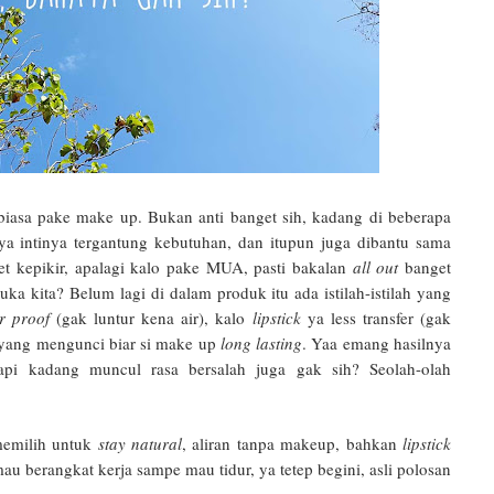
biasa pake make up. Bukan anti banget sih, kadang di beberapa
 intinya tergantung kebutuhan, dan itupun juga dibantu sama
t kepikir, apalagi kalo pake MUA, pasti bakalan
all out
banget
uka kita? Belum lagi di dalam produk itu ada istilah-istilah yang
r proof
(gak luntur kena air), kalo
lipstick
ya less transfer (gak
a yang mengunci biar si make up
long lasting
. Yaa emang hasilnya
 Tapi kadang muncul rasa bersalah juga gak sih? Seolah-olah
 memilih untuk
stay natural
, aliran tanpa makeup, bahkan
lipstick
au berangkat kerja sampe mau tidur, ya tetep begini, asli polosan