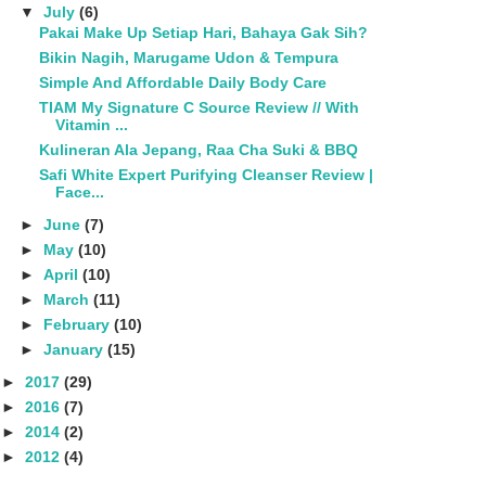
▼
July
(6)
Pakai Make Up Setiap Hari, Bahaya Gak Sih?
Bikin Nagih, Marugame Udon & Tempura
Simple And Affordable Daily Body Care
TIAM My Signature C Source Review // With
Vitamin ...
Kulineran Ala Jepang, Raa Cha Suki & BBQ
Safi White Expert Purifying Cleanser Review |
Face...
►
June
(7)
►
May
(10)
►
April
(10)
►
March
(11)
►
February
(10)
►
January
(15)
►
2017
(29)
►
2016
(7)
►
2014
(2)
►
2012
(4)