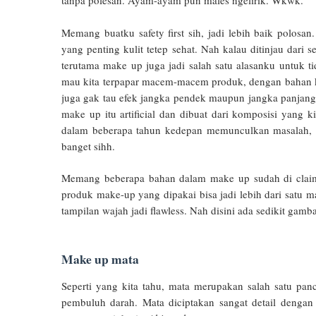
tanpa polesan. Ayam-ayam pun males ngelirik. Wkwk.
Memang buatku safety first sih, jadi lebih baik polos
yang penting kulit tetep sehat. Nah kalau ditinjau dar
terutama make up juga jadi salah satu alasanku untuk t
mau kita terpapar macem-macem produk, dengan bahan ki
juga gak tau efek jangka pendek maupun jangka panjangny
make up itu artificial dan dibuat dari komposisi yang k
dalam beberapa tahun kedepan memunculkan masalah, ma
banget sihh.
Memang beberapa bahan dalam make up sudah di claims 
produk make-up yang dipakai bisa jadi lebih dari sat
tampilan wajah jadi flawless. Nah disini ada sedikit ga
Make up mata
Seperti yang kita tahu, mata merupakan salah satu panc
pembuluh darah. Mata diciptakan sangat detail dengan 