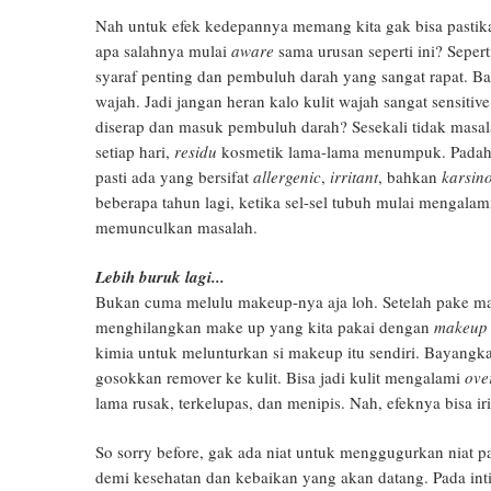
Nah untuk efek kedepannya memang kita gak bisa pastik
apa salahnya mulai
aware
sama urusan seperti ini? Sepert
syaraf penting dan pembuluh darah yang sangat rapat. B
wajah. Jadi jangan heran kalo kulit wajah sangat sensiti
diserap dan masuk pembuluh darah? Sesekali tidak masal
setiap hari,
residu
kosmetik lama-lama menumpuk. Padaha
pasti ada yang bersifat
allergenic
,
irritant
, bahkan
karsin
beberapa tahun lagi, ketika sel-sel tubuh mulai mengalami
memunculkan masalah.
Lebih buruk lagi...
Bukan cuma melulu makeup-nya aja loh. Setelah pake ma
menghilangkan make up yang kita pakai dengan
makeup 
kimia untuk melunturkan si makeup itu sendiri. Bayangka
gosokkan remover ke kulit. Bisa jadi kulit mengalami
ove
lama rusak, terkelupas, dan menipis. Nah, efeknya bisa irit
So sorry before, gak ada niat untuk menggugurkan niat p
demi kesehatan dan kebaikan yang akan datang. Pada intin