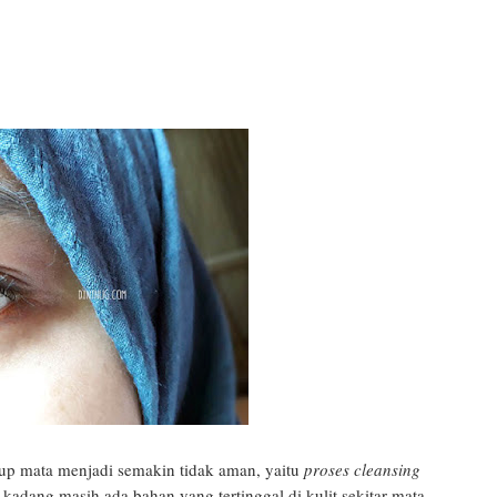
p mata menjadi semakin tidak aman, yaitu
proses cleansing
adang masih ada bahan yang tertinggal di kulit sekitar mata,