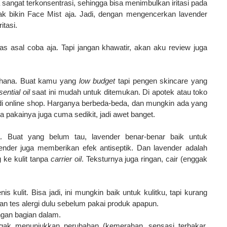
 sangat terkonsentrasi, sehingga bisa menimbulkan iritasi pada
gak bikin Face Mist aja. Jadi, dengan mengencerkan lavender
itasi.
ias asal coba aja. Tapi jangan khawatir, akan aku review juga
rhana
.
Buat kamu yang
low budget
tapi pengen skincare yang
sential oil
saat ini
mudah
untuk
ditemukan
.
Di
apotek
atau
toko
di online shop
. Harganya berbeda-beda, dan mungkin ada yang
na pakainya juga cuma sedikit, jadi awet banget.
a
.
Buat yang belum tau, lavender
benar-benar
baik
untuk
ender
juga
memberikan efek antiseptik
.
Dan lavender
adalah
g
ke
kulit
tanpa
carrier oil
.
Teksturnya juga ringan, cair (enggak
enis
kulit
.
Bisa jadi, i
ni
mungkin
baik untuk kulitku,
tapi kurang
an tes alergi dulu sebelum pakai produk apapun.
ngan bagian dalam.
gak
menunjukkan
perubahan
(kemerahan,
sensasi
terbakar
,