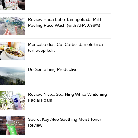
Review Hada Labo Tamagohada Mild
Peeling Face Wash (with AHA 0,98%)
Mencoba diet 'Cut Carbo' dan efeknya
terhadap kulit
Do Something Productive
Review Nivea Sparkling White Whitening
Facial Foam
Secret Key Aloe Soothing Moist Toner
Review