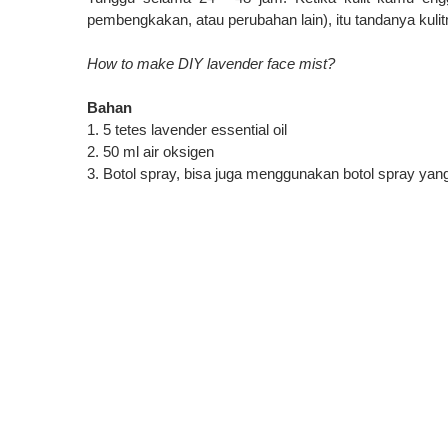
pembengkakan
,
atau
perubahan lain),
itu
tandanya
kuli
How to make DIY lavender face mist?
Bahan
1.
5
tetes
lavender
essential oil
2.
50
ml
air
oksigen
3.
Botol spray, bisa juga menggunakan botol spray ya