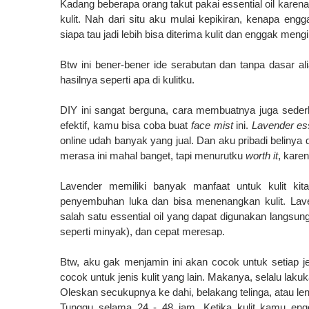
Kadang beberapa orang takut pakai essential oil karena
kulit. Nah dari situ aku mulai kepikiran, kenapa eng
siapa tau jadi lebih bisa diterima kulit dan enggak mengir
Btw ini bener-bener ide serabutan dan tanpa dasar al
hasilnya seperti apa di kulitku.
DIY
ini
sangat
berguna
, cara
membuatnya
juga sede
efektif
,
kamu bisa
coba buat
face mist
ini
.
L
avender
es
online
udah banyak yang jual
.
Dan
aku pribadi belinya 
merasa ini mahal banget, tapi menurutku
worth it
, kare
L
avender
memiliki
banyak
manfaat
untuk kulit
kit
penyembuhan
luka
dan
bisa
menenangkan
kulit
. Lav
salah
satu essential oil
yang
dapat
digunakan
langsun
seperti minyak), dan cepat meresap.
Btw, aku gak
menjamin
ini
akan
cocok
untuk
setiap
j
cocok untuk jenis
kulit
yang
lain
.
Makanya, selalu lakuk
Oleskan secukupnya ke dahi, belakang telinga,
atau le
T
unggu
selama
24
-
48
jam.
K
etika
kulit
kamu eng