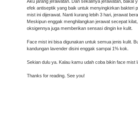
Aku
jarang
jerawat
an. Dan sekalinya jerawatan, bakal 
efek
antiseptik
yang
baik
untuk
menyingkirkan
bakteri 
mist ini dijerawat
.
Nanti kurang
lebih
3
hari
,
jerawat ber
Meskipun enggak menghilangkan jerawat secepat kilat,
oksigennya juga memberikan sensasi dingin ke kulit.
Face mist
ini bisa digunakan untuk
semua
jenis
kulit
.
Bu
kandungan lavender disini enggak sampai 1% kok.
S
ekian dulu ya
.
Kalau kamu udah coba bikin face mist la
Thanks for reading. See you!