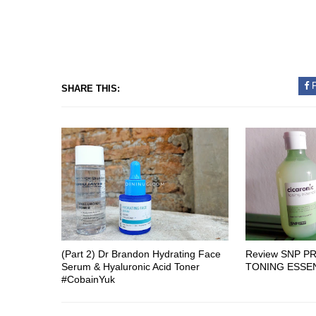
F
SHARE THIS:
(Part 2) Dr Brandon Hydrating Face
Review SNP P
Serum & Hyaluronic Acid Toner
TONING ESSE
#CobainYuk