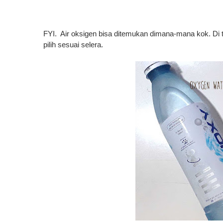
FYI
.
A
ir
oksigen
bisa ditemukan dimana-mana kok. Di
pilih sesuai selera.