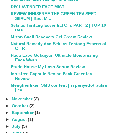
Review Acnes Creamy Face Wash
DIY LAVENDER FACE MIST
REVIEW INNISFREE THE GREEN TEA SEED
SERUM | Best M...
Sekilas Tentang Essential Oils PART 2 | TOP 10
Bes...
Mizon Snail Recovery Gel Cream Review
Natural Remedy dan Sekilas Tentang Essensial
Oil P...
Hada Labo Gokujyun Ultimate Moisturizing
Face Wash
Etude House My Lash Serum Review
Innisfree Capsule Recipe Pack Greentea
Review
Menghentikan SMS content | si penyedot pulsa
| ce...
►
November
(3)
►
October
(2)
►
September
(1)
►
August
(1)
►
July
(3)