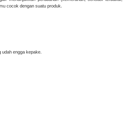
tmu
cocok
dengan suatu produk.
ng udah engga kepake.