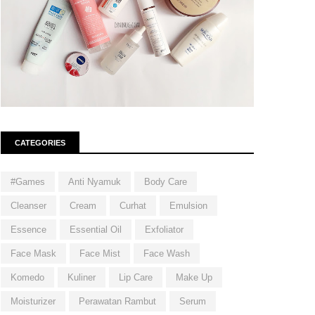
CATEGORIES
#Games
Anti Nyamuk
Body Care
Cleanser
Cream
Curhat
Emulsion
Essence
Essential Oil
Exfoliator
Face Mask
Face Mist
Face Wash
Komedo
Kuliner
Lip Care
Make Up
Moisturizer
Perawatan Rambut
Serum