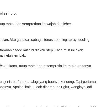
ol
semprot
.
utup
mata
, dan semprotkan ke wajah dan
leher
bulan
.
Aku
gunakan
sebagai
toner
,
soothing spray
,
cooling
ambahin face mist ini diakhir step. Face mist ini akan
ah lebih lembab.
aktu kamu tutup mata, terus semprotin ke muka, rasanya
ua
jenis
parfume
,
apalagi
yang
baunya
kenceng
.
Tapi
pertama
inya. Apalagi kalau udah dicampur air gitu, wanginya jadi