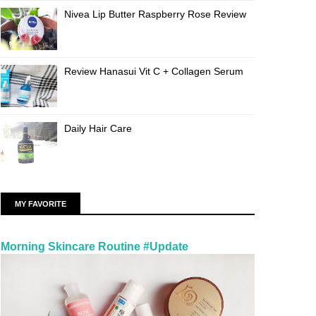
Nivea Lip Butter Raspberry Rose Review
Review Hanasui Vit C + Collagen Serum
Daily Hair Care
MY FAVORITE
Morning Skincare Routine #Update