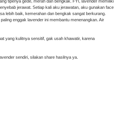
yang tipenya gede, merah dan bengkak.
FYI
,
lavender
memiliki
penyebab jerawat
.
Setiap kali
aku
jerawatan
,
aku
gunakan
face
asa lebih baik, kemerahan dan bengkak sangat berkurang.
 paling enggak lavender ini membantu menenangkan. Air
at yang kulitnya sensitif, gak usah khawatir, karena
vender sendiri, silakan share hasilnya ya.