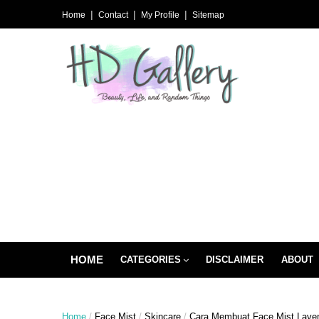
Home
Contact
My Profile
Sitemap
HOME
CATEGORIES
DISCLAIMER
ABOUT
Home
/
Face Mist
/
Skincare
/
Cara Membuat Face Mist Lave