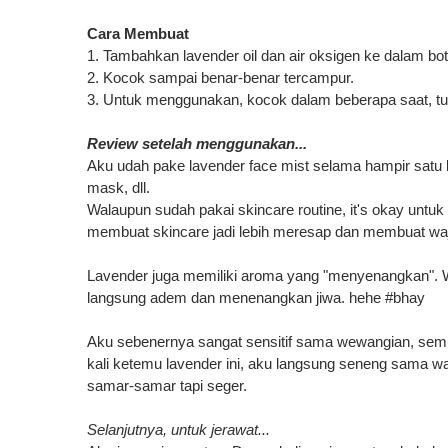
Cara Membuat
1.
Tambahkan
lavender
oil
dan
air
oksigen
ke dalam
bot
2.
Kocok
sampai
benar-benar tercampur
.
3.
Untuk
menggunakan
,
kocok
dalam
beberapa
saat
,
t
Review
setelah
menggunakan
...
Aku
udah
pake
lavender
face mist
selama
hampir
satu
mask
,
dll.
Walaupun sudah pakai skincare routine, it's okay untuk t
membuat skincare jadi lebih meresap dan membuat waj
Lavender
juga memiliki
aroma
yang "menyenangkan"
.
W
langsung adem dan menenangkan jiwa
. hehe #bhay
A
ku sebenernya
sangat
sensitif
sama
wewangian
,
sem
kali
ketemu
lavender
ini
,
aku langsung seneng sama wang
samar-samar tapi seger.
Selanjutnya
,
untuk
jerawat
...