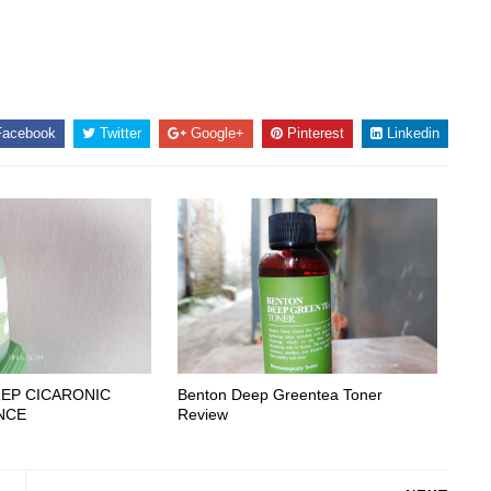
acebook
Twitter
Google+
Pinterest
Linkedin
REP CICARONIC
Benton Deep Greentea Toner
NCE
Review