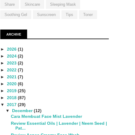
Share
Skincare
Sleeping Mask
Soothing Gel
Sunscreen
Tips
Toner
ARCHIVE
►
2026
(1)
►
2024
(2)
►
2023
(2)
►
2022
(7)
►
2021
(7)
►
2020
(6)
►
2019
(25)
►
2018
(87)
▼
2017
(29)
▼
December
(12)
Cara Membuat Face Mist Lavender
Review Essential Oils | Lavender | Neem Seed |
Pat...