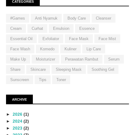
CATEGORIES
#Games
Anti Nyamuk
Body Care
Cleanser
Cream
Curhat
Emulsion
Essence
Essential Oil
Exfoliator
Face Mask
Face Mist
Face Wash
Komedo
Kuliner
Lip Care
Make Up
Moisturizer
Perawatan Rambut
Serum
Share
Skincare
Sleeping Mask
Soothing Gel
Sunscreen
Tips
Toner
ARCHIVE
►
2026
(1)
►
2024
(2)
►
2023
(2)
►
2022
(7)