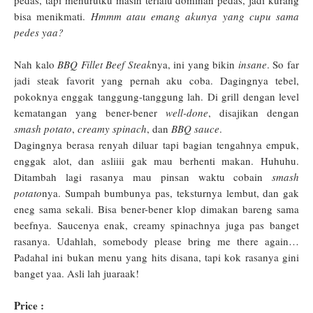
pedas, tapi menurutku masih terlalu dominan pedas, jadi kurang
bisa menikmati.
Hmmm atau emang akunya yang cupu sama
pedes yaa?
Nah kalo
BBQ Fillet Beef Steak
nya, ini yang bikin
insane
. So far
jadi steak favorit yang pernah aku coba. Dagingnya tebel,
pokoknya enggak tanggung-tanggung lah. Di grill dengan level
kematangan yang bener-bener
well-done
, disajikan dengan
smash potato
,
creamy spinach
, dan
BBQ sauce
.
Dagingnya berasa renyah diluar tapi bagian tengahnya empuk,
enggak alot, dan asliiii gak mau berhenti makan. Huhuhu.
Ditambah lagi rasanya mau pinsan waktu cobain
smash
potato
nya. Sumpah bumbunya pas, teksturnya lembut, dan gak
eneg sama sekali. Bisa bener-bener klop dimakan bareng sama
beefnya. Saucenya enak, creamy spinachnya juga pas banget
rasanya. Udahlah, somebody
please
bring me there again…
Padahal ini bukan menu yang hits disana, tapi kok rasanya gini
banget yaa. Asli lah juaraak!
Price :