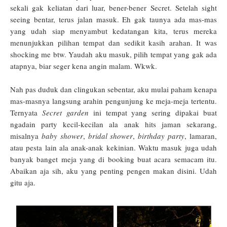
sekali gak keliatan dari luar, bener-bener Secret. Setelah sight
seeing bentar, terus jalan masuk. Eh gak taunya ada mas-mas
yang udah siap menyambut kedatangan kita, terus mereka
menunjukkan pilihan tempat dan sedikit kasih arahan. It was
shocking me btw. Yaudah aku masuk, pilih tempat yang gak ada
atapnya, biar seger kena angin malam. Wkwk.
Nah pas duduk dan clingukan sebentar, aku mulai paham kenapa
mas-masnya langsung arahin pengunjung ke meja-meja tertentu.
Ternyata
Secret garden
ini tempat yang sering dipakai buat
ngadain party kecil-kecilan ala anak hits jaman sekarang,
misalnya
baby shower
,
bridal shower
,
birthday party
, lamaran,
atau pesta lain ala anak-anak kekinian. Waktu masuk juga udah
banyak banget meja yang di booking buat acara semacam itu.
Abaikan aja sih, aku yang penting pengen makan disini. Udah
gitu aja.