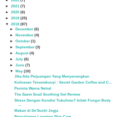
►
2021
(7)
►
2020
(6)
►
2019
(25)
▼
2018
(87)
►
December
(6)
►
November
(4)
►
October
(1)
►
September
(3)
►
August
(4)
►
July
(6)
►
June
(7)
▼
May
(10)
Jika Ada Perjuangan Yang Menyenangkan
Kulineran Tersembunyi : Secret Garden Coffee and C...
Pecinta Warna Netral
The Saem Snail Soothing Gel Review
Stress Dengan Kondisi Tubuhmu? Inilah Fungsi Body
...
Makan di De'Sushi Jogja
Pengalaman Layering Skin Care