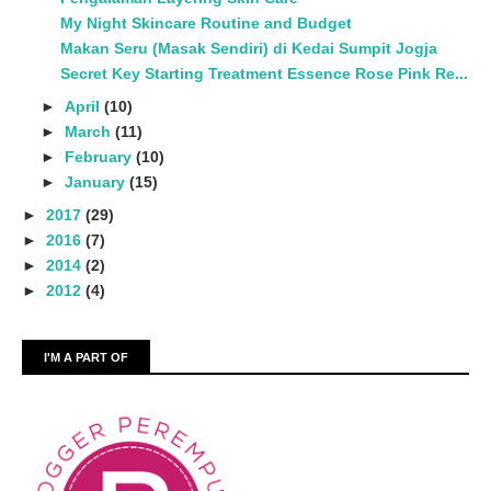
My Night Skincare Routine and Budget
Makan Seru (Masak Sendiri) di Kedai Sumpit Jogja
Secret Key Starting Treatment Essence Rose Pink Re...
►
April
(10)
►
March
(11)
►
February
(10)
►
January
(15)
►
2017
(29)
►
2016
(7)
►
2014
(2)
►
2012
(4)
I'M A PART OF