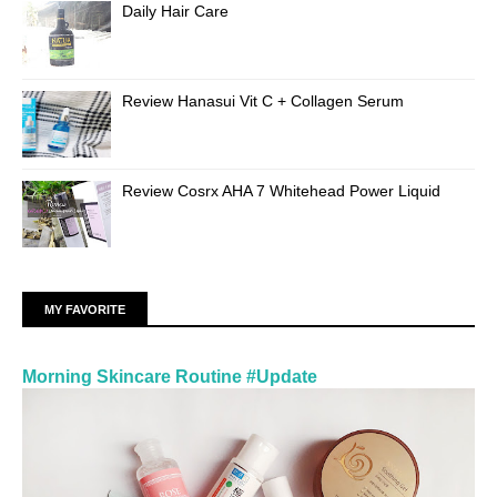
Daily Hair Care
Review Hanasui Vit C + Collagen Serum
Review Cosrx AHA 7 Whitehead Power Liquid
MY FAVORITE
Morning Skincare Routine #Update