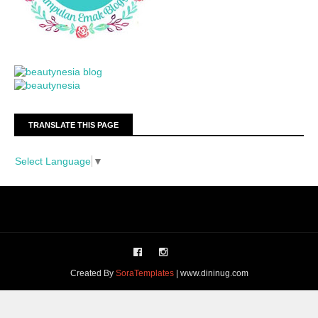
TRANSLATE THIS PAGE
Select Language
▼
Created By
SoraTemplates
| www.dininug.com