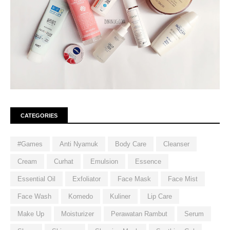
CATEGORIES
#Games
Anti Nyamuk
Body Care
Cleanser
Cream
Curhat
Emulsion
Essence
Essential Oil
Exfoliator
Face Mask
Face Mist
Face Wash
Komedo
Kuliner
Lip Care
Make Up
Moisturizer
Perawatan Rambut
Serum