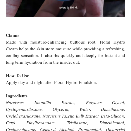
Claims
Made with moisture-enhancing bulbous root, Floral Hydro
Cream helps the skin store moisture while providing a refreshing,
cooling sensation. It absorbs quickly and deeply for instant and
long term hydration from the inside, out.
How To Use
Apply day and night after Floral Hydro Emulsion.
Ingredients
Narcissus Jonquilla Extract, Butylene Glycol,
Cyclopentasiloxane, Glycerin, Water, Dimethicone,
Cyclohexasiloxane, Narcissus Tazetta Bulb Extract, Beta-Glucan,
Cetyl Ethylhexanoate, Trisiloxane, Dimethiconol,
Cyclomethicone, Cetearyl Alcohol, Propanediol, Dicaprylyl