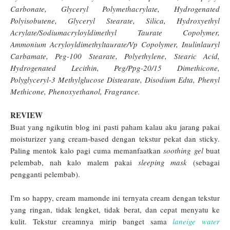
Carbonate, Glyceryl Polymethacrylate, Hydrogenated
Polyisobutene, Glyceryl Stearate, Silica, Hydroxyethyl
Acrylate/Sodiumacryloyldimethyl Taurate Copolymer,
Ammonium Acryloyldimethyltaurate/Vp Copolymer, Inulinlauryl
Carbamate, Peg-100 Stearate, Polyethylene, Stearic Acid,
Hydrogenated Lecithin, Peg/Ppg-20/15 Dimethicone,
Polyglyceryl-3 Methylglucose Distearate, Disodium Edta, Phenyl
Methicone, Phenoxyethanol, Fragrance.
REVIEW
Buat yang ngikutin blog ini pasti paham kalau aku jarang pakai
moisturizer yang cream-based dengan tekstur pekat dan sticky.
Paling mentok kalo pagi cuma memanfaatkan
soothing gel
buat
pelembab, nah kalo malem pakai
sleeping mask
(sebagai
pengganti pelembab).
I'm so happy, cream mamonde ini ternyata cream dengan tekstur
yang ringan, tidak lengket, tidak berat, dan cepat menyatu ke
kulit. Tekstur creamnya mirip banget sama
laneige water