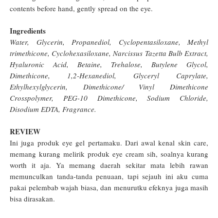
contents before hand, gently spread on the eye.
Ingredients
Water, Glycerin, Propanediol, Cyclopentasiloxane, Methyl
trimethicone, Cyclohexasiloxane, Narcissus Tazetta Bulb Extract,
Hyaluronic Acid, Betaine, Trehalose, Butylene Glycol,
Dimethicone, 1,2-Hexanediol, Glyceryl Caprylate,
Ethylhexylglycerin, Dimethicone/ Vinyl Dimethicone
Crosspolymer, PEG-10 Dimethicone, Sodium Chloride,
Disodium EDTA, Fragrance.
REVIEW
Ini juga produk eye gel pertamaku. Dari awal kenal skin care,
memang kurang melirik produk eye cream sih, soalnya kurang
worth it aja. Ya memang daerah sekitar mata lebih rawan
memunculkan tanda-tanda penuaan, tapi sejauh ini aku cuma
pakai pelembab wajah biasa, dan menurutku efeknya juga masih
bisa dirasakan.