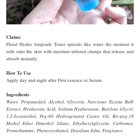
Claims
Floral Hydro Ampoule Toner spreads like water the moment it
rolls onto the skin with moisture-infused clumps that release and
absorb instantly.
How To Use
Apply day and night after First essence or Serum.
Ingredients
Water, Propanediol, Alcohol, Glycerin, Narcissus Tazetta Bulb
Extract, Hyaluronic Acid, Sodium Hyaluronate, Butylene Glycol,
1,2-hexanediol, Peg-60 Hydrogenated Castor Oil, Bis-peg-18
Methyl Ether Dimethyl Silane, Ethylhexylglycerin, Carbomer,
Tromethamine, Phenoxyethanol, Disodium Edta, Fragrance.