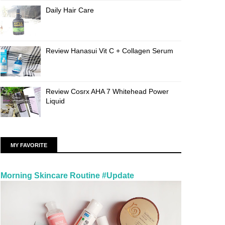
Daily Hair Care
Review Hanasui Vit C + Collagen Serum
Review Cosrx AHA 7 Whitehead Power
Liquid
MY FAVORITE
Morning Skincare Routine #Update