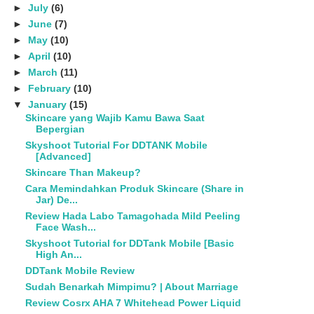
►
July
(6)
►
June
(7)
►
May
(10)
►
April
(10)
►
March
(11)
►
February
(10)
▼
January
(15)
Skincare yang Wajib Kamu Bawa Saat
Bepergian
Skyshoot Tutorial For DDTANK Mobile
[Advanced]
Skincare Than Makeup?
Cara Memindahkan Produk Skincare (Share in
Jar) De...
Review Hada Labo Tamagohada Mild Peeling
Face Wash...
Skyshoot Tutorial for DDTank Mobile [Basic
High An...
DDTank Mobile Review
Sudah Benarkah Mimpimu? | About Marriage
Review Cosrx AHA 7 Whitehead Power Liquid