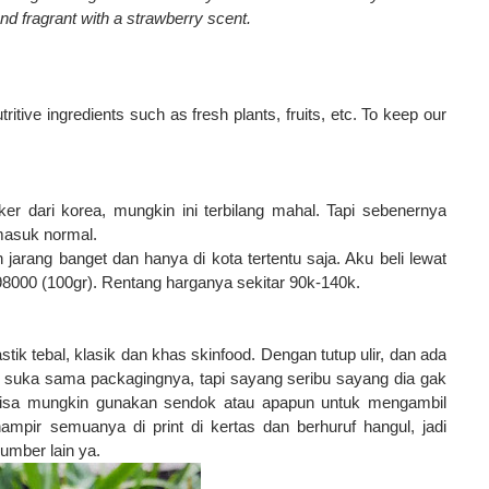
nd fragrant with a strawberry scent.
ritive ingredients such as fresh plants, fruits, etc. To keep our
r dari korea, mungkin ini terbilang mahal. Tapi sebenernya
masuk normal.
 jarang banget dan hanya di kota tertentu saja. Aku beli lewat
98000 (100gr). Rentang harganya sekitar 90k-140k.
tik tebal, klasik dan khas skinfood. Dengan tutup ulir, dan ada
u suka sama packagingnya, tapi sayang seribu sayang dia gak
ebisa mungkin gunakan sendok atau apapun untuk mengambil
ampir semuanya di print di kertas dan berhuruf hangul, jadi
sumber lain ya.