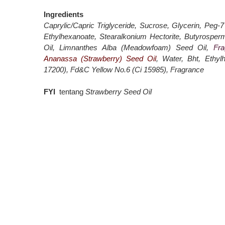
Ingredients
Caprylic/Capric Triglyceride, Sucrose, Glycerin, Peg-
Ethylhexanoate, Stearalkonium Hectorite, Butyrosperm
Oil, Limnanthes Alba (Meadowfoam) Seed Oil,
Fra
Ananassa (Strawberry) Seed Oil
, Water, Bht, Ethy
17200), Fd&C Yellow No.6 (Ci 15985), Fragrance
FYI
tentang
Strawberry Seed Oil