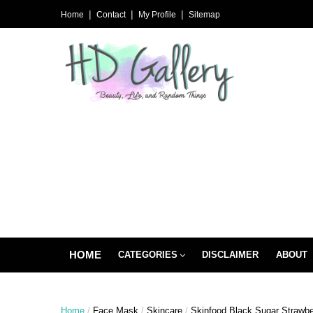
Home
Contact
My Profile
Sitemap
HOME
CATEGORIES
DISCLAIMER
ABOUT
Home
/
Face Mask
/
Skincare
/
Skinfood Black Sugar Strawbe