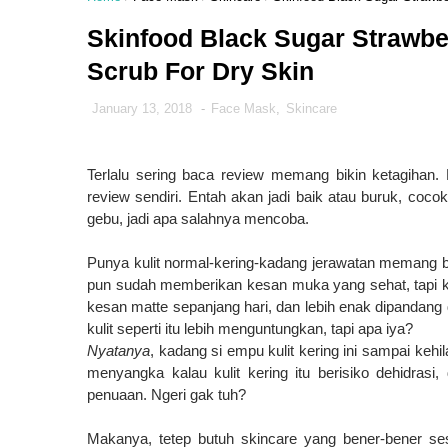
Skinfood Black Sugar Strawbe
Scrub For Dry Skin
January 13, 2018
-
Face Mask
,
Skincare
Terlalu sering baca review memang bikin ketagihan.
review sendiri. Entah akan jadi baik atau buruk, coc
gebu, jadi apa salahnya mencoba.
Punya kulit normal-kering-kadang jerawatan memang but
pun sudah memberikan kesan muka yang sehat, tapi ka
kesan matte sepanjang hari, dan lebih enak dipandang
kulit seperti itu lebih menguntungkan, tapi apa iya?
Nyatanya
, kadang si empu kulit kering ini sampai keh
menyangka kalau kulit kering itu berisiko dehidrasi, 
penuaan. Ngeri gak tuh?
Makanya, tetep butuh skincare yang bener-bener sesuai