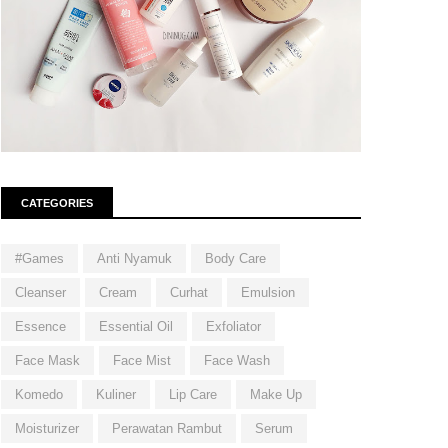
CATEGORIES
#Games
Anti Nyamuk
Body Care
Cleanser
Cream
Curhat
Emulsion
Essence
Essential Oil
Exfoliator
Face Mask
Face Mist
Face Wash
Komedo
Kuliner
Lip Care
Make Up
Moisturizer
Perawatan Rambut
Serum