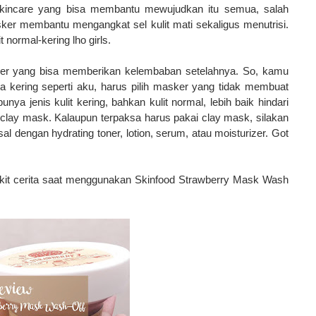
Skincare yang bisa membantu mewujudkan itu semua, salah
r membantu mengangkat sel kulit mati sekaligus menutrisi.
 normal-kering lho girls.
asker yang bisa memberikan kelembaban setelahnya. So, kamu
a kering seperti aku, harus pilih masker yang tidak membuat
ya jenis kulit kering, bahkan kulit normal, lebih baik hindari
clay mask. Kalaupun terpaksa harus pakai clay mask, silakan
al dengan hydrating toner, lotion, serum, atau moisturizer. Got
edikit cerita saat menggunakan Skinfood Strawberry Mask Wash