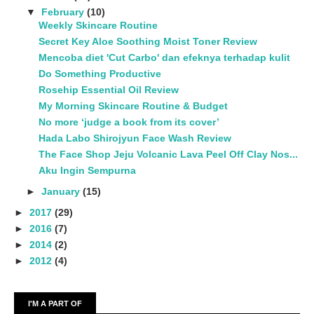
▼
February
(10)
Weekly Skincare Routine
Secret Key Aloe Soothing Moist Toner Review
Mencoba diet 'Cut Carbo' dan efeknya terhadap kulit
Do Something Productive
Rosehip Essential Oil Review
My Morning Skincare Routine & Budget
No more ‘judge a book from its cover’
Hada Labo Shirojyun Face Wash Review
The Face Shop Jeju Volcanic Lava Peel Off Clay Nos...
Aku Ingin Sempurna
►
January
(15)
►
2017
(29)
►
2016
(7)
►
2014
(2)
►
2012
(4)
I'M A PART OF