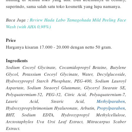
superindo, sama salah satu toko kosmetik yang lupa namanya.
Baca Juga :
Review Hada Labo Tamagohada Mild Peeling Face
Wash (with AHA 0,98%)
Price
Harganya kisaran 17.000 - 20.000 dengan netto 50 gram.
Ingredients
Sodium Cocoyl Glycinate, Cocamidopropyl Betaine, Butylene
Glycol, Potassium Cocoyl Glycinate, Water, Decylglucoside,
Hydroxypropyl Starch Phosphate, PEG-400, Sodium Lauroyl
Aspartate, Sodium Steaoryl Glutamate, Glyceryl Stearate SE,
Polyquatermium-52, PEG-32, Citric Acid, Polyaquaternium-7,
Lauric Acid, Stearic Acid,
Methylparaben
,
Hydroxypropyltrimonium Hyaluronate, Arbutin,
Propylparaben
,
BHT, Sodium EDTA, Hydroxypropyl Methylcellulose,
Arctostaphylos Uva Ursi Leaf Extract, Mitracarpus Scaber
Extract.