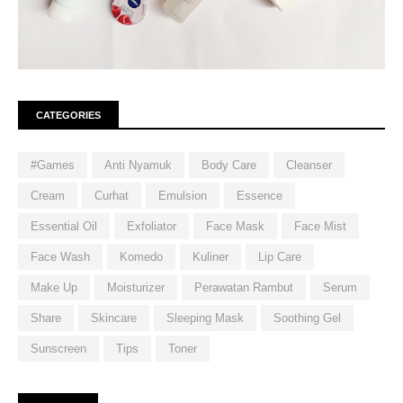
CATEGORIES
#Games
Anti Nyamuk
Body Care
Cleanser
Cream
Curhat
Emulsion
Essence
Essential Oil
Exfoliator
Face Mask
Face Mist
Face Wash
Komedo
Kuliner
Lip Care
Make Up
Moisturizer
Perawatan Rambut
Serum
Share
Skincare
Sleeping Mask
Soothing Gel
Sunscreen
Tips
Toner