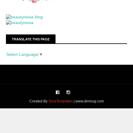
TRANSLATE THIS PAGE
Select Language
▼
Created By
SoraTemplates
| www.dininug.com